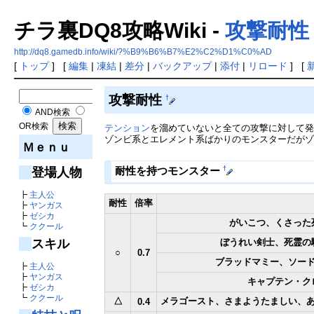
チラ裏DQ8攻略Wiki -
攻撃耐性
http://dq8.gamedb.info/wiki/?%B9%B6%B7%E2%C2%D1%C0%AD
[
トップ
] [
編集
|
凍結
|
差分
|
バックアップ
|
添付
|
リロード
] [
攻撃耐性
†
AND検索
OR検索
テンション
を溜めていないと全ての攻撃に対して
ゾンビ系とエレメント系ばかりのモンスターだが
Ｍｅｎｕ
†
耐性を持つモンスター
登場人物
┣
主人公
耐性
倍率
┣
ヤンガス
┣
ゼシカ
がいこつ、くさった
┗
ククール
ぼうれい剣士、死霊の
スキル
○
0.7
ブラッドマミー、ソー
┣
主人公
┣
ヤンガス
キャプテン・ク
┣
ゼシカ
┗
ククール
△
メラゴースト、さまようたましい、
0.4