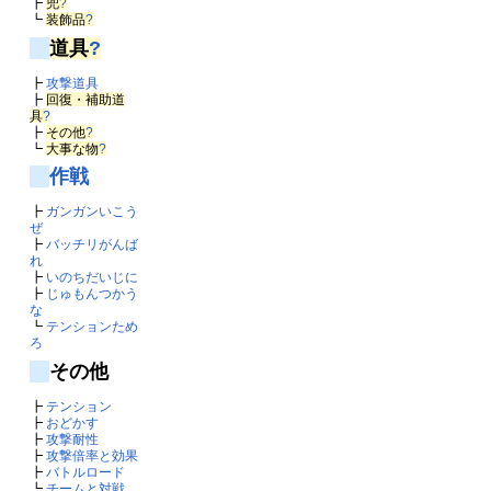
┣
兜
?
┗
装飾品
?
道具
?
┣
攻撃道具
┣
回復・補助道
具
?
┣
その他
?
┗
大事な物
?
作戦
┣
ガンガンいこう
ぜ
┣
バッチリがんば
れ
┣
いのちだいじに
┣
じゅもんつかう
な
┗
テンションため
ろ
その他
┣
テンション
┣
おどかす
┣
攻撃耐性
┣
攻撃倍率と効果
┣
バトルロード
┗
チームと対戦