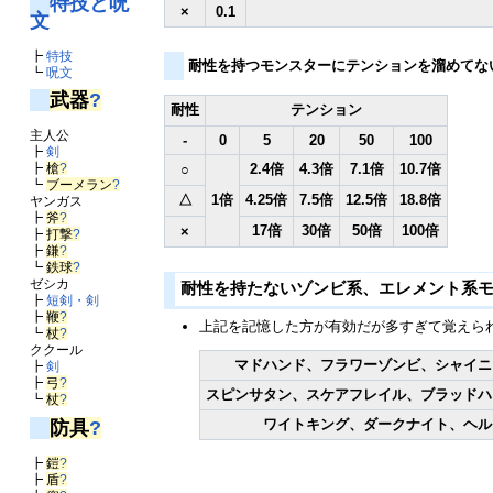
特技と呪
×
0.1
文
┣
特技
耐性を持つモンスターにテンションを溜めてな
┗
呪文
武器
?
耐性
テンション
主人公
-
0
5
20
50
100
┣
剣
2.4倍
4.3倍
7.1倍
10.7倍
┣
槍
?
○
┗
ブーメラン
?
△
1倍
4.25倍
7.5倍
12.5倍
18.8倍
ヤンガス
┣
斧
?
17倍
30倍
50倍
100倍
×
┣
打撃
?
┣
鎌
?
┗
鉄球
?
ゼシカ
耐性を持たないゾンビ系、エレメント系
┣
短剣・剣
┣
鞭
?
上記を記憶した方が有効だが多すぎて覚えら
┗
杖
?
ククール
マドハンド、フラワーゾンビ、シャイニ
┣
剣
┣
弓
?
スピンサタン、スケアフレイル、ブラッドハ
┗
杖
?
ワイトキング、ダークナイト、ヘル
防具
?
┣
鎧
?
┣
盾
?