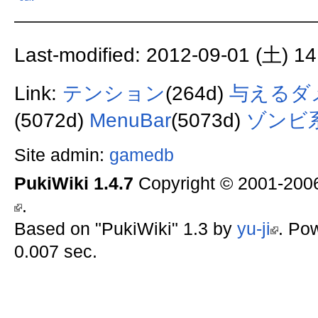
Last-modified: 2012-09-01 (土) 14
Link:
テンション
(264d)
与えるダ
(5072d)
MenuBar
(5073d)
ゾンビ
Site admin:
gamedb
PukiWiki 1.4.7
Copyright © 2001-20
.
Based on "PukiWiki" 1.3 by
yu-ji
. Po
0.007 sec.