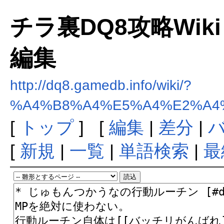
チラ裏DQ8攻略Wiki
編集
http://dq8.gamedb.info/wiki/?
%A4%B8%A4%E5%A4%E2%A4
[
トップ
] [
編集
|
差分
|
[
新規
|
一覧
|
単語検索
|
最