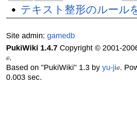
テキスト整形のルール
Site admin:
gamedb
PukiWiki 1.4.7
Copyright © 2001-20
.
Based on "PukiWiki" 1.3 by
yu-ji
. Po
0.003 sec.