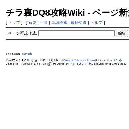
チラ裏DQ8攻略Wiki - ページ
[
トップ
] [
新規
|
一覧
|
単語検索
|
最終更新
|
ヘルプ
]
ページ新規作成:
Site admin:
gamedb
PukiWiki 1.4.7
Copyright © 2001-2006
PukiWiki Developers Team
. License is
GPL
.
Based on "PukiWiki" 1.3 by
yu-ji
. Powered by PHP 5.3.3. HTML convert time: 0.001 sec.