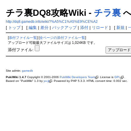
チラ裏DQ8攻略Wiki -
チラ裏
へ
http://dq8.gamedb.info/wiki/?%A5%C1%A5%E9%CE%A2
[
トップ
] [
編集
|
差分
|
バックアップ
|
添付
|
リロード
] [
新規
|
[
添付ファイル一覧
] [
全ページの添付ファイル一覧
]
アップロード可能最大ファイルサイズは 1,024KB です。
添付ファイル:
Site admin:
gamedb
PukiWiki 1.4.7
Copyright © 2001-2006
PukiWiki Developers Team
. License is
GPL
.
Based on "PukiWiki" 1.3 by
yu-ji
. Powered by PHP 5.3.3. HTML convert time: 0.002 sec.