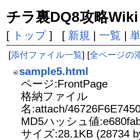
チラ裏DQ8攻略Wik
[
トップ
] [
新規
|
一覧
|
[
添付ファイル一覧
] [
全ページの
sample5.html
ページ:FrontPage
格納ファイル
名:attach/46726F6E74
MD5ハッシュ値:e680fabc1
サイズ:28.1KB (28734 by