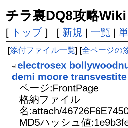
チラ裏DQ8攻略Wik
[
トップ
] [
新規
|
一覧
|
[
添付ファイル一覧
] [
全ページの
electrosex bollywoodnu
demi moore transvestite 
ページ:FrontPage
格納ファイル
名:attach/46726F6E74
MD5ハッシュ値:1e9b3fe6a