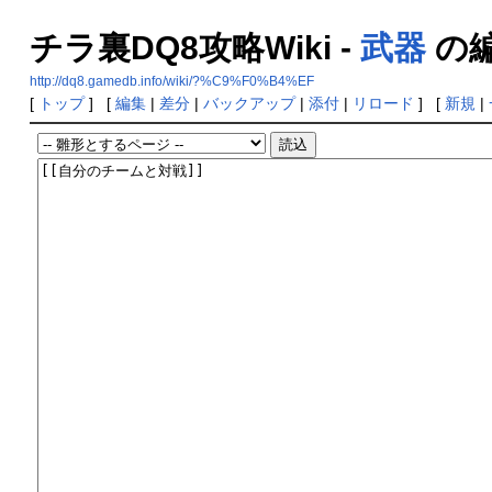
チラ裏DQ8攻略Wiki -
武器
の
http://dq8.gamedb.info/wiki/?%C9%F0%B4%EF
[
トップ
] [
編集
|
差分
|
バックアップ
|
添付
|
リロード
] [
新規
|