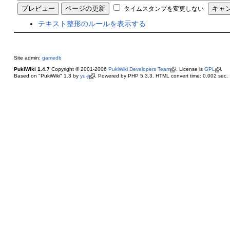
タイムスタンプを変更しない
テキスト整形のルールを表示する
Site admin:
gamedb
PukiWiki 1.4.7
Copyright © 2001-2006
PukiWiki Developers Team
. License is
GPL
.
Based on "PukiWiki" 1.3 by
yu-ji
. Powered by PHP 5.3.3. HTML convert time: 0.002 sec.