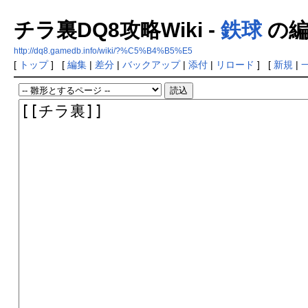
チラ裏DQ8攻略Wiki -
鉄球
の編
http://dq8.gamedb.info/wiki/?%C5%B4%B5%E5
[
トップ
] [
編集
|
差分
|
バックアップ
|
添付
|
リロード
] [
新規
|