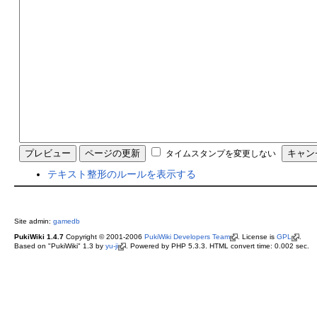
タイムスタンプを変更しない
テキスト整形のルールを表示する
Site admin:
gamedb
PukiWiki 1.4.7
Copyright © 2001-2006
PukiWiki Developers Team
. License is
GPL
.
Based on "PukiWiki" 1.3 by
yu-ji
. Powered by PHP 5.3.3. HTML convert time: 0.002 sec.