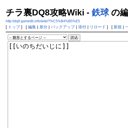
チラ裏DQ8攻略Wiki -
鉄球
の編
http://dq8.gamedb.info/wiki/?%C5%B4%B5%E5
[
トップ
] [
編集
|
差分
|
バックアップ
|
添付
|
リロード
] [
新規
|