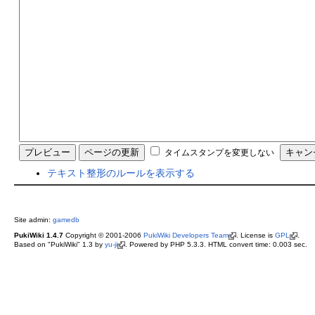
タイムスタンプを変更しない
テキスト整形のルールを表示する
Site admin:
gamedb
PukiWiki 1.4.7
Copyright © 2001-2006
PukiWiki Developers Team
. License is
GPL
.
Based on "PukiWiki" 1.3 by
yu-ji
. Powered by PHP 5.3.3. HTML convert time: 0.003 sec.