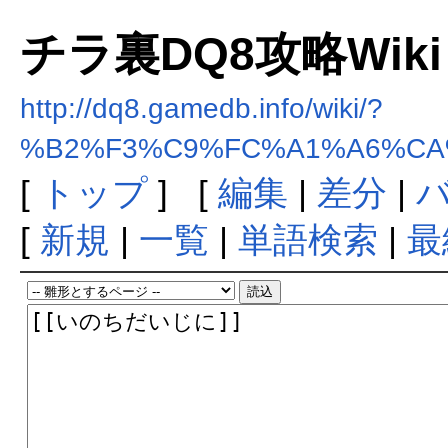
チラ裏DQ8攻略Wiki
http://dq8.gamedb.info/wiki/?
%B2%F3%C9%FC%A1%A6%CA
[
トップ
] [
編集
|
差分
|
[
新規
|
一覧
|
単語検索
|
最